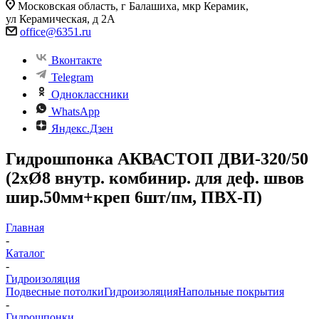
Московская область, г Балашиха, мкр Керамик,
ул Керамическая, д 2А
office@6351.ru
Вконтакте
Telegram
Одноклассники
WhatsApp
Яндекс.Дзен
Гидрошпонка АКВАСТОП ДВИ-320/50
(2хØ8 внутр. комбинир. для деф. швов
шир.50мм+креп 6шт/пм, ПВХ-П)
Главная
-
Каталог
-
Гидроизоляция
Подвесные потолки
Гидроизоляция
Напольные покрытия
-
Гидрошпонки