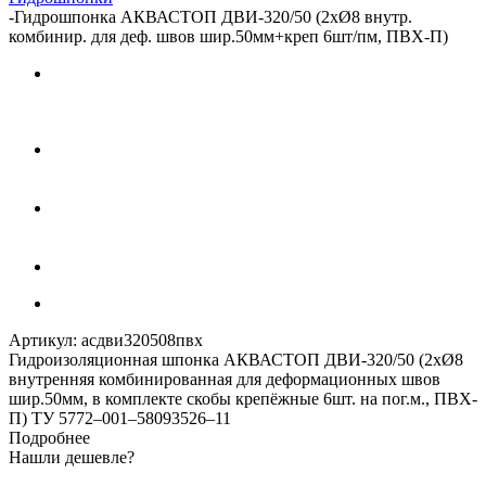
-
Гидрошпонка АКВАСТОП ДВИ-320/50 (2хØ8 внутр.
комбинир. для деф. швов шир.50мм+креп 6шт/пм, ПВХ-П)
Артикул:
асдви320508пвх
Гидроизоляционная шпонка АКВАСТОП ДВИ-320/50 (2хØ8
внутренняя комбинированная для деформационных швов
шир.50мм, в комплекте скобы крепёжные 6шт. на пог.м., ПВХ-
П) ТУ 5772–001–58093526–11
Подробнее
Нашли дешевле?