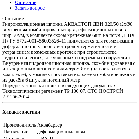
Описание
Задать вопрос
Описание
Гидроизоляционная шпонка АКВАСТОП ДВИ-320/50 (2хØ8
внутренняя комбинированная для деформационных швов
шир.50мм, в комплекте скобы крепёжные 6шт. на пог.м., ПВХ-
П) ТУ 5772–001–58093526–11 применяется для герметизации
деформационных швов с контролем герметичности и
устранением возможных протечек при строительстве
гидротехнических, заглубленных и подземных сооружений.
Внутренняя гидроизоляционная шпонка, скомбинированная с
инъекционным шлангом диаметром 8мм (не поставляется в
комплекте), в комплект поставки включены скобы крепёжные
из расчёта 6 штук на погонный метр.
Порядок установки описан в следующих документах:
Технологический регламент ТР 186-07, СТО НОСТРОЙ
2.7.156-2014.
Характеристики
Производитель
Аквабарьер
Назначение
деформационные швы
Материал
ПВХ-П