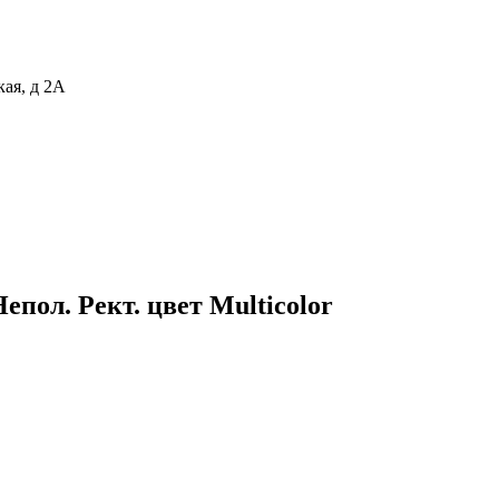
кая, д 2А
пол. Рект. цвет Multicolor