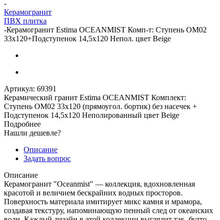
-
Керамогранит
ПВХ плитка
-
Керамогранит Estima OCEANMIST Комп-т: Ступень OM02
33x120+Подступенок 14,5x120 Непол. цвет Beige
Артикул:
69391
Керамический гранит Estima OCEANMIST Комплект:
Ступень OM02 33x120 (прямоугол. бортик) без насечек +
Подступенок 14,5x120 Неполированный цвет Beige
Подробнее
Нашли дешевле?
Описание
Задать вопрос
Описание
Керамогранит "Oceanmist" — коллекция, вдохновленная
красотой и величием бескрайних водных просторов.
Поверхность материала имитирует микс камня и мрамора,
создавая текстуру, напоминающую пенный след от океанских
волн. Каждый дизайн в этой коллекции выглядит так, будто