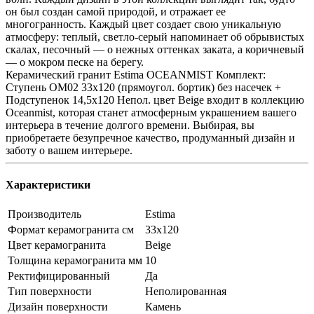
он был создан самой природой, и отражает ее
многогранность. Каждый цвет создает свою уникальную
атмосферу: теплый, светло-серый напоминает об обрывистых
скалах, песочный — о нежных оттенках заката, а коричневый
— о мокром песке на берегу.
Керамический гранит Estima OCEANMIST Комплект:
Ступень OM02 33x120 (прямоугол. бортик) без насечек +
Подступенок 14,5x120 Непол. цвет Beige входит в коллекцию
Oceanmist, которая станет атмосферным украшением вашего
интерьера в течение долгого времени. Выбирая, вы
приобретаете безупречное качество, продуманный дизайн и
заботу о вашем интерьере.
Характеристики
Производитель
Estima
Формат керамогранита см
33х120
Цвет керамогранита
Beige
Толщина керамогранита мм
10
Ректифицированный
Да
Тип поверхности
Неполированная
Дизайн поверхности
Камень