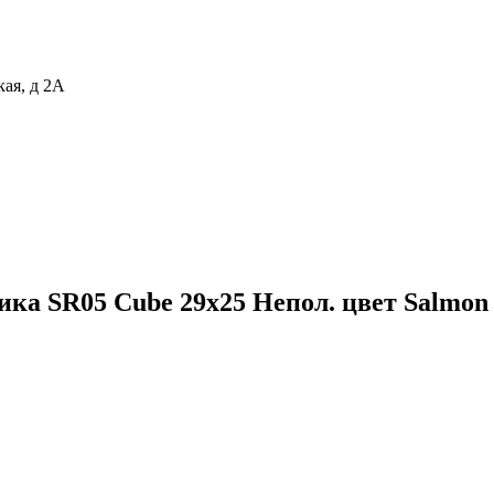
кая, д 2А
а SR05 Cube 29x25 Непол. цвет Salmon