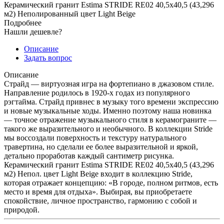
Керамический гранит Estima STRIDE RE02 40,5x40,5 (43,296
м2) Неполированный цвет Light Beige
Подробнее
Нашли дешевле?
Описание
Задать вопрос
Описание
Страйд — виртуозная игра на фортепиано в джазовом стиле.
Направление родилось в 1920-х годах из популярного
рэгтайма. Страйд привнес в музыку того времени экспрессию
и новые музыкальные ходы. Именно поэтому наша новинка
— точное отражение музыкального стиля в керамограните —
такого же выразительного и необычного. В коллекции Stride
мы воссоздали поверхность и текстуру натурального
травертина, но сделали ее более выразительной и яркой,
детально проработав каждый сантиметр рисунка.
Керамический гранит Estima STRIDE RE02 40,5x40,5 (43,296
м2) Непол. цвет Light Beige входит в коллекцию Stride,
которая отражает концепцию: «В городе, полном ритмов, есть
место и время для отдыха». Выбирая, вы приобретаете
cпокойствие, личное пространство, гармонию с собой и
природой.