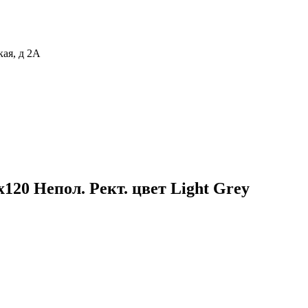
кая, д 2А
20 Непол. Рект. цвет Light Grey