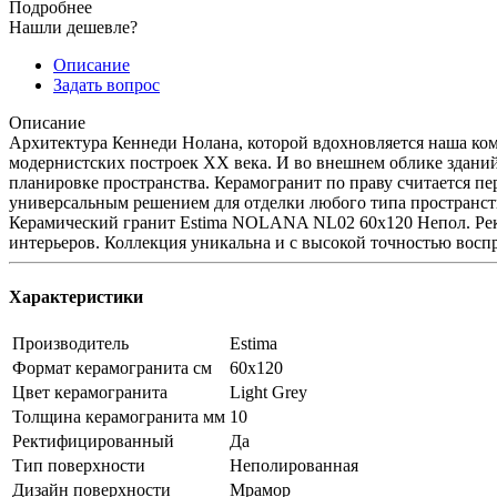
Подробнее
Нашли дешевле?
Описание
Задать вопрос
Описание
Архитектура Кеннеди Нолана, которой вдохновляется наша ком
модернистских построек ХХ века. И во внешнем облике зданий
планировке пространства. Керамогранит по праву считается п
универсальным решением для отделки любого типа пространст
Керамический гранит Estima NOLANA NL02 60x120 Непол. Рект. 
интерьеров. Коллекция уникальна и с высокой точностью восп
Характеристики
Производитель
Estima
Формат керамогранита см
60х120
Цвет керамогранита
Light Grey
Толщина керамогранита мм
10
Ректифицированный
Да
Тип поверхности
Неполированная
Дизайн поверхности
Мрамор