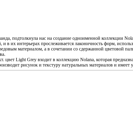
анда, подтолкнула нас на создание одноименной коллекции Nola
, и в их интерьерах прослеживается лаконичность форм, испол
ередовым материалом, а в сочетании со сдержанной цветовой па
ва.
цвет Light Grey входит в коллекцию Nolana, которая предназна
роизводит рисунок и текстуру натуральных материалов и имеет 