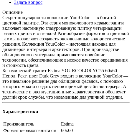
Задать вопрос
Описание
Секрет популярности коллекции YourColor — в богатой
цветовой палитре. Эта серия моноколорного керамогранита
включает настенную глазурованную плитку четырнадцати
разных цветов и оттенков! Разнообразие форматов и цветовой
гаммы позволяют создавать эксклюзивные колористические
решения. Коллекция YourColor – настоящая находка для
дизайнеров интерьера и архитекторов. При производстве
облицовочного материала применяются новейшие
технологии, обеспечивающие высокое качество окрашивания
и стойкость цвета.
Керамический гранит Estima YOURCOLOR YC55 60x60
Непол. Рект. цвет Dark Grey входит в коллекцию YourColor —
это идеальное решение для облицовки фасадов, с помощью
которого можно создать неповторимый дизайн экстерьера. А
технические и эксплуатационные характеристики обеспечат
долгий срок службы, что незаменимо для уличной отделки.
Характеристики
Производитель
Estima
Формат керамогранита см
60х60