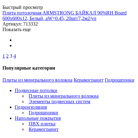
Быстрый просмотр
Плита потолочная ARMSTRONG БАЙКАЛ 90%RH Board
600x600x12, Белый, aW=0.45, 20шт/7,2м2/уп
Артикул: 713332
Показать еще
1
2
3
4
Популярные категории
Плиты из минерального волокна
Керамогранит
Гидрошпонки
Подвесные потолки
Плиты из минерального волокна
Элементы подвесных систем
Гидроизоляция
Гидрошпонки
Напольные покрытия
ПВХ плитка
Керамогранит