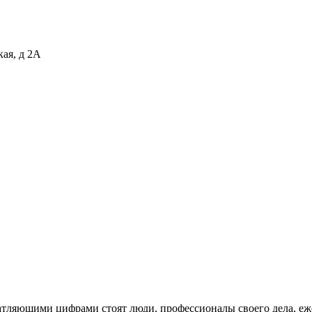
кая, д 2А
ими цифрами стоят люди, профессионалы своего дела, ежедн