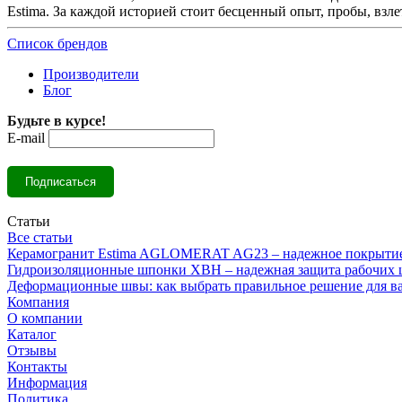
Estima. За каждой историей стоит бесценный опыт, пробы, взле
Список брендов
Производители
Блог
Будьте в курсе!
E-mail
Статьи
Все статьи
Керамогранит Estima AGLOMERAT AG23 – надежное покрытие 
Гидроизоляционные шпонки ХВН – надежная защита рабочих 
Деформационные швы: как выбрать правильное решение для в
Компания
О компании
Каталог
Отзывы
Контакты
Информация
Политика