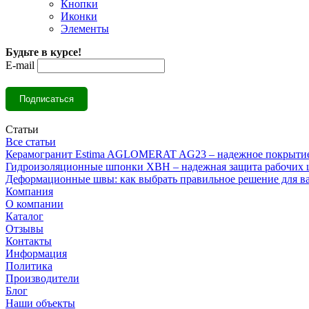
Кнопки
Иконки
Элементы
Будьте в курсе!
E-mail
Статьи
Все статьи
Керамогранит Estima AGLOMERAT AG23 – надежное покрытие 
Гидроизоляционные шпонки ХВН – надежная защита рабочих 
Деформационные швы: как выбрать правильное решение для в
Компания
О компании
Каталог
Отзывы
Контакты
Информация
Политика
Производители
Блог
Наши объекты