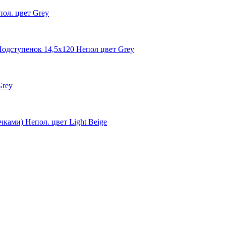
ол. цвет Grey
одступенок 14,5x120 Непол цвет Grey
Grey
ами) Непол. цвет Light Beige