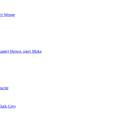
ет Wenge
ками) Непол. цвет Moka
acite
Dark Grey